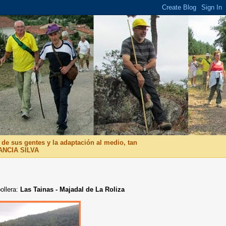
 de sus gentes y la adaptación al medio, tan
RANCIA SILVA
ollera:
Las Tainas - Majadal de La Roliza