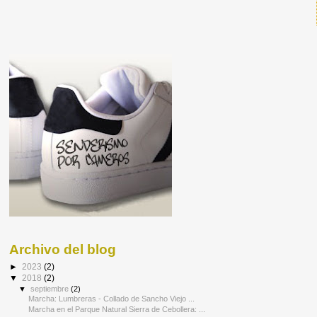
Archivo del blog
►
2023
(2)
▼
2018
(2)
▼
septiembre
(2)
Marcha: Lumbreras - Collado de Sancho Viejo ...
Marcha en el Parque Natural Sierra de Cebollera: ...